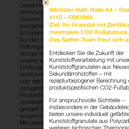
Gewährleistungsanspruch durch
Nächster Halt: Halle A4 – St
Abtretung unserer Ansprüche gegen
4110 – FAKUMA
unseren Vormann genüge zu tun.
Ziel: Ihr Granulat mit Zertifik
Weitgehende Ansprüche, insbesondere
minimalem CO2-Fußabdruck
Schadensersatzansprüche, stehen dem
Das Sattler-Team freut sich a
Kunden nicht zu. Dieser
Haftungsausschluss gilt nicht bei
Entdecken Sie die Zukunft der
Vorsatz oder grober Fahrlässigkeit
Kunststoffverarbeitung mit unser
unserer leitenden Angestellten oder
Kunststoffgranulaten aus Neuwa
Erfüllungsgehilfen oder für eine
Sekundärrohstoffen – mit
Verletzung des Lebens, des Körpers
rezepturbezogener Berechnung 
oder der Gesundheit sowie für die
produktspezifischen CO2-Fußab
zwingende Haftung nach dem
Produkthaftungsgesetz. Soweit nicht
Für anspruchsvolle Sichtteile –
vorstehend etwas Abweichendes
insbesondere in der Gebäudetec
geregelt ist, ist die Haftung
bieten unsere individuell gefärbt
ausgeschlossen. Die Verjährungsfrist für
Kunststoffgranulate aus Polyca
Mängelansprüche beträgt zwölf Monate,
weiteren technischen Thermopl