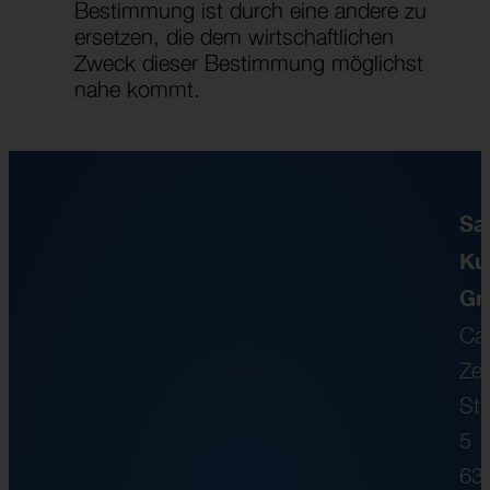
Bestimmung ist durch eine andere zu
ersetzen, die dem wirtschaftlichen
Zweck dieser Bestimmung möglichst
nahe kommt.
Sat
Ku
G
Car
Zei
Str
5
63