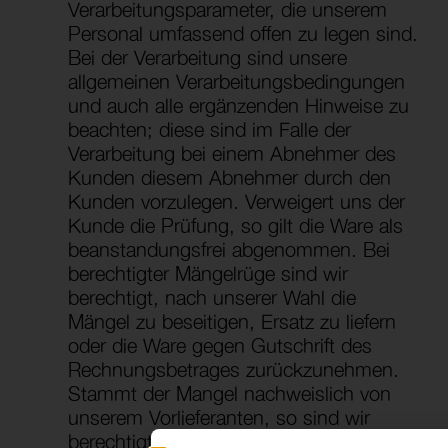
Verarbeitungsparameter, die unserem
Personal umfassend offen zu legen sind.
Bei der Verarbeitung sind unsere
allgemeinen Verarbeitungsbedingungen
und auch alle ergänzenden Hinweise zu
beachten; diese sind im Falle der
Verarbeitung bei einem Abnehmer des
Kunden diesem Abnehmer durch den
Kunden vorzulegen. Verweigert uns der
Kunde die Prüfung, so gilt die Ware als
beanstandungsfrei abgenommen. Bei
berechtigter Mängelrüge sind wir
berechtigt, nach unserer Wahl die
Mängel zu beseitigen, Ersatz zu liefern
oder die Ware gegen Gutschrift des
Rechnungsbetrages zurückzunehmen.
Stammt der Mangel nachweislich von
unserem Vorlieferanten, so sind wir
berechtigt, den