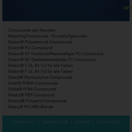
ww
Compounds aus Neuware
RecyclingCompounds / Kunststoffgranulate
Ekalon® Polycarbonat-Compounds
Ekalon® PC-Compound
Ekalon® CF Kohlenstofffaserhaltiges PC-Compound
Ekalon® GF Glasfaserverstärktes PC-Compound
Ekalon® V UL 94 V-2 für alle Farben
Ekalon® F UL 94 V-0 für alle Farben
Ekanyl® Styrolpolymer-Compounds
Ekalit® PMMA-Compounds
Ekatal® POM-Compounds
Ekadur® PBT-Compound
Ekamid® Polyamid-Compounds
Ekaloy® PC/ABS-Blends
Impressum
Datenschutz
Kontakt
Downloads